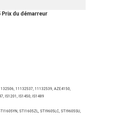
 Prix du démarreur
1132506, 11132537, 11132539, AZE4150,
 IS1201, IS1450, IS1489
STI1605YN, STI1605ZL, STI9605LC, STI9605SU,