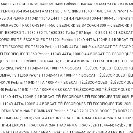
 MASSEY-FERGUSON MF 3435 MF 3435 Perkins 1104C44 0 MASSEY-FERGUSON MF 2
PERKINS 854 854 E-E34TA Stage 3B 3.4 PERKINS 1104D 1104D E44TA Perkins 4-
 3B 3.4 PERKINS 1104D 1104D E44T 4 cyl 4.4 PERKINS 1004-4 1004-4 ,T Perkins
90.0 AGCO TRACTORS FPT - F5C 0 BEDFORD SB,SP COACH 300 --- 0 BEDFORD TL 1
82.01 BEDFORD TL 1630 330 TL 1630 330 Turbo (107 bhp) --- 0 82.01-86.01 B
SCOPIQUES TÉLÉSCOPIQUES T35120L Perkins 1104D-44TA; 100HP 4.4 BOBCAT 
S TÉLÉSCOPIQUES T35120 Perkins 1104D-44TA; 100HP 4.4 BOBCAT TÉLÉSCOP
 TÉLÉSCOPIQUES TL360 Perkins 1104D-44TA; 100HP 4.4 BOBCAT TÉLÉSCOPIQUE
ES T35100L Perkins 1104D-44TA; 100HP 4.4 BOBCAT TÉLÉSCOPIQUES TÉLÉSC
120SL Perkins 1104D-44TA; 100HP 4.4 BOBCAT TÉLÉSCOPIQUES TÉLÉSCOPIQUE
CTS TL360 Perkins 1104D-44TA; 100HP 4.4 BOBCAT TÉLÉSCOPIQUES TÉLÉS
170 Perkins 1104D-44TA; 100HP 4.4 BOBCAT TÉLÉSCOPIQUES TÉLÉSCOPIQUES 
 Perkins 1104D-44TA; 100HP 4.4 BOBCAT TÉLÉSCOPIQUES TÉLÉSCOPIQUES T2
1104D-44TA; 100HP 4.4 BOBCAT TÉLÉSCOPIQUES TÉLÉSCOPIQUES T35100SL Pe
 1104D-44TA; 100HP 4.4 BOBCAT TÉLÉSCOPIQUES TÉLÉSCOPIQUES T35120SL MP
01 DENNIS DOMINANT DOMINANT Perkins 6.354 0 72.01-79.01 DODGE (E) DOD72 DO
04D-44T; Tier 3; 76HP 4.4 ERKUNT TRACTOR ARMA TRAC ARMA TRAC 802 11
 73HP 4.4 ERKUNT TRACTOR ARMA TRAC ARMA TRAC 702e 1104A-44; 4-cyl; 7
KUNT TRACTOR ARMA TRAC ARMA TRAC 704 1104A-44; 4-cyl; 73HP 4.4 ERKUNT