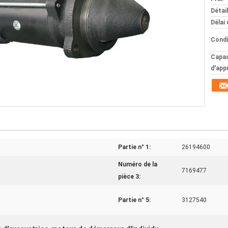
Détai
Délai 
Condi
Capac
d'app
Partie n° 1:
26194600
Numéro de la
7169477
pièce 3:
Partie n° 5:
3127540