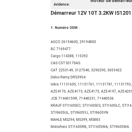
moteur de démarreur
évidence:
Démarreur 12V 10T 3.2KW IS1201
1. Numéro OEM :
AGCO
26194600, 29194800
BС
7169477
Cargo
114388, 115392
CAS
CST30170AS
CAT
2253149, 3127540, 3290290, 3653422
Delco Remy
DRS3954
Iskra
11131605, 11131761, 11131781, 11131793,
AZE4170, AZE4173, AZE4175, AZE4197, AZE4201,
JCB
71440159R, 71440231, 71440536
KRAUF
STI1605EC, STI1605ES, STI1605LC, STI16
STI9605UL, STI9605YJ, STI9605YN
MAHLE
MS294, MS399, MS883
Motorherz
STI1605RB, STI1605WA, STI9605WA