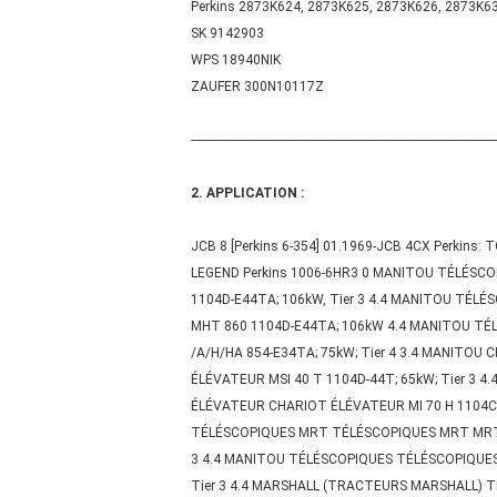
Perkins
2873K624, 2873K625, 2873K626, 2873K63
SK
9142903
WPS
18940NIK
ZAUFER
300N10117Z
--------------------------------------------------------------------------------------------
2. APPLICATION :
JCB 8 [Perkins 6-354] 01.1969-JCB 4CX Perkins:
LEGEND Perkins 1006-6HR3 0 MANITOU TÉLÉSC
1104D-E44TA; 106kW, Tier 3 4.4 MANITOU TÉL
MHT 860 1104D-E44TA; 106kW 4.4 MANITOU TÉ
/A/H/HA 854-E34TA; 75kW; Tier 4 3.4 MANITO
ÉLÉVATEUR MSI 40 T 1104D-44T; 65kW; Tier 3
ÉLÉVATEUR CHARIOT ÉLÉVATEUR MI 70 H 1104C-4
TÉLÉSCOPIQUES MRT TÉLÉSCOPIQUES MRT MRT 18
3 4.4 MANITOU TÉLÉSCOPIQUES TÉLÉSCOPIQUES 
Tier 3 4.4 MARSHALL (TRACTEURS MARSHALL) TM