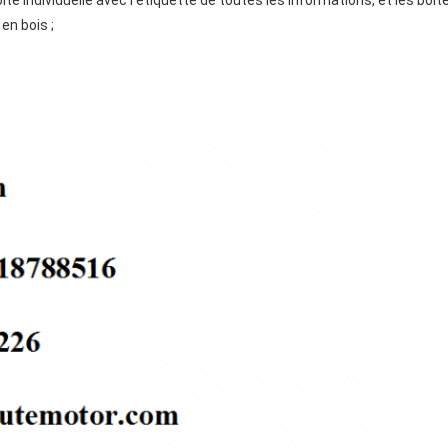
te individuelle avec l'étiquette de toutes les informations, et les bo
en bois ;