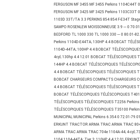
FERGUSON MF 3455 MF 3455 Perkins 1104C44T 0
FERGUSON MF 3425 MF 3425 Perkins 1103C33T 0 
1103D 33T/TA 3.3 PERKINS 854 854 F-E34T Stage
SAMPO ROSENLEW MOISSONNEUSE 3.9 --- 0 70.01-
BEDFORD TL 1000 330 TL 1000 330 --- 0 80.01-
Perkins 1104D-E44TA; 130HP 4.4 BOBCAT TÉLÉ
1104D-44TA; 100HP 4.4 BOBCAT TÉLÉSCOPIQUE
4cyl; 130hp 4.4 12.01 BOBCAT TÉLÉSCOPIQUES
144HP 4.4 BOBCAT TÉLÉSCOPIQUES TÉLÉSCOPIQU
4.4 BOBCAT TÉLÉSCOPIQUES TÉLÉSCOPIQUES T35
BOBCAT CHARGEURS COMPACTS CHARGEURS COMPA
4.4 BOBCAT TÉLÉSCOPIQUES TÉLÉSCOPIQUES T40
BOBCAT TÉLÉSCOPIQUES TÉLÉSCOPIQUES T40140
TÉLÉSCOPIQUES TÉLÉSCOPIQUES T2256 Perkins 
TÉLÉSCOPIQUES TÉLÉSCOPIQUES T35100 Perkins
MUNICIPAL MUNICIPAL Perkins 6.354 0 72.01-79.
ERKUNT TRACTOR ARMA TRAC ARMA TRAC 804 11
ARMA TRAC ARMA TRAC 704e 1104A-44; 4-cyl;
1104 1104-44TA; Tier 3; 110HP 4.4 12.01 ER