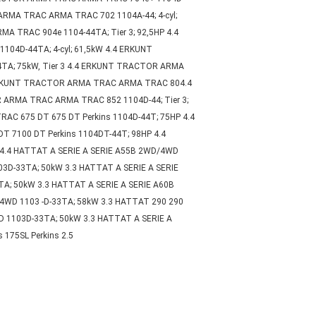
ARMA TRAC ARMA TRAC 702 1104A-44; 4-cyl;
 TRAC 904e 1104-44TA; Tier 3; 92,5HP 4.4
4D-44TA; 4-cyl; 61,5kW 4.4 ERKUNT
TA; 75kW, Tier 3 4.4 ERKUNT TRACTOR ARMA
4 ERKUNT TRACTOR ARMA TRAC ARMA TRAC 804.4
 ARMA TRAC ARMA TRAC 852 1104D-44; Tier 3;
RAC 675 DT 675 DT Perkins 1104D-44T; 75HP 4.4
T 7100 DT Perkins 1104DT-44T; 98HP 4.4
 4.4 HATTAT A SERIE A SERIE A55B 2WD/4WD
3D-33TA; 50kW 3.3 HATTAT A SERIE A SERIE
A; 50kW 3.3 HATTAT A SERIE A SERIE A60B
4WD 1103 -D-33TA; 58kW 3.3 HATTAT 290 290
WD 1103D-33TA; 50kW 3.3 HATTAT A SERIE A
175SL Perkins 2.5