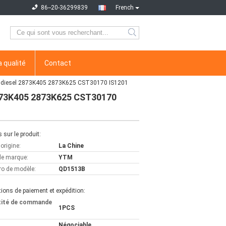
86--20-36299839
French
a qualité
Contact
r diesel 2873K405 2873K625 CST30170 IS1201
2873K405 2873K625 CST30170
s sur le produit:
'origine:
La Chine
e marque:
YTM
o de modèle:
QD1513B
ions de paiement et expédition:
tité de commande
1PCS
Négociable