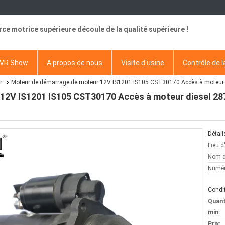
rce motrice supérieure découle de la qualité supérieure !
VR Show
A propos de nous
Visite d'usine
Contrôle de l
r
Moteur de démarrage de moteur 12V IS1201 IS105 CST30170 Accès à moteu
12V IS1201 IS105 CST30170 Accès à moteur diesel 
Détail
Lieu d
Nom d
Numér
Condit
Quan
min:
Prix: