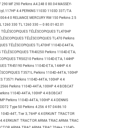
90 MF 290 Perkins A4.248 0 80.04 MASSEY-
cyl; 117HP 4.4 PERKINS 1103D 1103D 33T/TA
 1004-4 0 RELIANCE MERCURY RM 150 Perkins 2.5
260 330 TL 1260 330 --- 0 80.01-82.01
OBCAT TÉLÉSCOPIQUES TÉLÉSCOPIQUES TL470HP
TÉLÉSCOPIQUES TÉLÉSCOPIQUES TL470 Perkins
IQUES TÉLÉSCOPIQUES TL470HF 1104D-E44TA;
S TÉLÉSCOPIQUES TR40250 Perkins 1104D-ETA;
OPIQUES TR50210 Perkins 1104D-ETA; 144HP
S TR45190 Perkins 1104D-ETA; 144HP 4.4
COPIQUES T3571L Perkins 1104D-44TA; 100HP
T3571 Perkins 1104D-44TA; 100HP 4.4
566 Perkins 1104D-44TA; 100HP 4.4 BOBCAT
rkins 1104D-44TA; 100HP 4.4 BOBCAT
 Perkins 1104D-44TA; 100HP 4.4 DENNIS
D72 Type 50 Perkins 4.256 4 97.04-86.10
04D-44T; Tier 3; 76HP 4.4 ERKUNT TRACTOR
3HP 4.4 ERKUNT TRACTOR ARMA TRAC ARMA TRAC
 TRACTOR ARMA TRAC ARMA TRAC 704e+ 1104D-