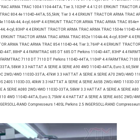
TRAC ARMA TRAC 1004 1104-44TA; Tier 3; 102HP 4.4 12.01 ERKUNT TRACTOR 
C 804.4e 1104D-44TA; 55,5kW, Tier 3 4.4 ERKUNT TRACTOR ARMA TRAC ARMA
104A-44; 4-cyl; 66HP 4.4 ERKUNT TRACTOR ARMA TRAC ARMA TRAC 854e+ 110
; 4-cyl; 83HP 4.4 ERKUNT TRACTOR ARMA TRAC ARMA TRAC 1504e 1104D-44
4.4 ERKUNT TRACTOR ARMA TRAC ARMA TRAC 852e 1104A-44; 4-cyl; 83HP 4.
CTOR ARMA TRAC ARMA TRAC 854 1104D-44; Tier 3; 76HP 4.4 ERKUNT TRACTOR
D-44T; 88HP 4.4 FARMTRAC 685 DT 685 DT Perkins 1104D-44T; 83HP 4.4 FARMT
 FARMTRAC 7110 DT 7110 DT Perkins 1104D-44TA; 110HP 4.4 FARMTRAC 7100 D
3TA; 58kW 3.3 HATTAT A SERIE A SERIE A90 4WD 1104D-44TA; Euro 3; 60,5kW
60C 2WD/4WD 1103D-33TA; 47kW 3.3 HATTAT A SERIE A SERIE A70 2WD/4WD 110
 240S 1103D-33; 40kW 3.3 HATTAT A SERIE A SERIE A65B 2WD/4WD 1103D-33T
 A SERIE A080 2WD/4WD 1103D-33TA; 58kW 3.3 HATTAT A SERIE A SERIE A80 
A110 4WD 1104D-44TA; Euro 3; 75kW 4.4 HATTAT A SERIE A SERIE A65C 2WD/4
NGERSOLL-RAND Compresseurs 140SL Perkins 2.5 INGERSOLL-RAND Compresseurs 