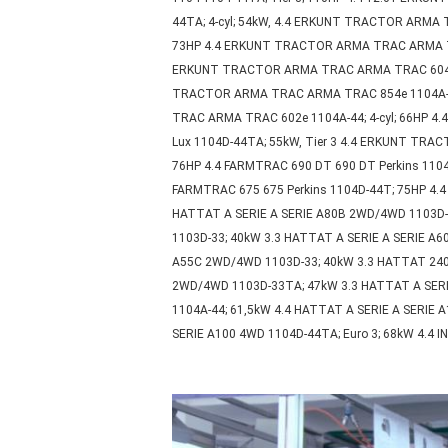
44TA; 4-cyl; 54kW, 4.4 ERKUNT TRACTOR ARMA 
73HP 4.4 ERKUNT TRACTOR ARMA TRAC ARMA TRA
ERKUNT TRACTOR ARMA TRAC ARMA TRAC 604e 1
TRACTOR ARMA TRAC ARMA TRAC 854e 1104A-44
TRAC ARMA TRAC 602e 1104A-44; 4-cyl; 66HP 
Lux 1104D-44TA; 55kW, Tier 3 4.4 ERKUNT TRA
76HP 4.4 FARMTRAC 690 DT 690 DT Perkins 1104
FARMTRAC 675 675 Perkins 1104D-44T; 75HP 4.4
HATTAT A SERIE A SERIE A80B 2WD/4WD 1103D-3
1103D-33; 40kW 3.3 HATTAT A SERIE A SERIE A
A55C 2WD/4WD 1103D-33; 40kW 3.3 HATTAT 240S
2WD/4WD 1103D-33TA; 47kW 3.3 HATTAT A SERIE
1104A-44; 61,5kW 4.4 HATTAT A SERIE A SERIE 
SERIE A100 4WD 1104D-44TA; Euro 3; 68kW 4.4 I