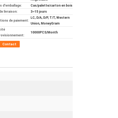
ls d'emballage:
Cas/palette/carton en bois
de livraison:
3~15 jours
LC, D/A, D/P, T/T, Western
tions de paiement:
Union, MoneyGram
ité
10000PCS/Month
rovisionnement:
Contact