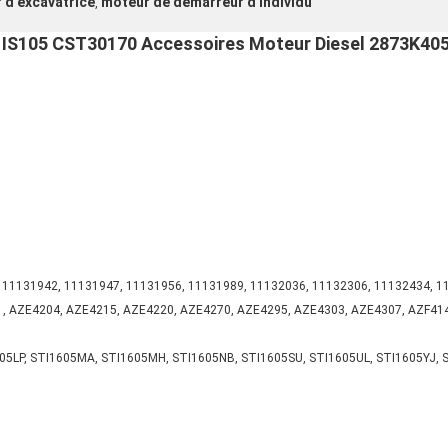
 d'excavatrice
moteur de démarreur d'individu
,
 IS105 CST30170 Accessoires Moteur Diesel 2873K405
 11131942, 11131947, 11131956, 11131989, 11132036, 11132306, 11132434, 1
 AZE4204, AZE4215, AZE4220, AZE4270, AZE4295, AZE4303, AZE4307, AZF4147,
05LP, STI1605MA, STI1605MH, STI1605NB, STI1605SU, STI1605UL, STI1605YJ, 