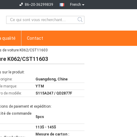
86--20-36299839
French
a qualité
Contact
ns de voiture K062/CST11603
ture K062/CST11603
s sur le produit:
'origine:
Guangdong, Chine
e marque:
YTM
o de modèle:
S115A247 / QD2877F
ions de paiement et expédition:
tité de commande
5pcs
113$ - 145$
Mesure de carton :