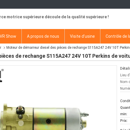
rce motrice supérieure découle de la qualité supérieure !
VR Show
A propos de nous
Visite d'usine
Contrôle de l
r
Moteur de démarreur diesel des pièces de rechange S115A247 24V 10T Perki
pièces de rechange S115A247 24V 10T Perkins de voi
Détail
Lieu d
Nom d
Numér
Condit
Quan
min:
Prix: