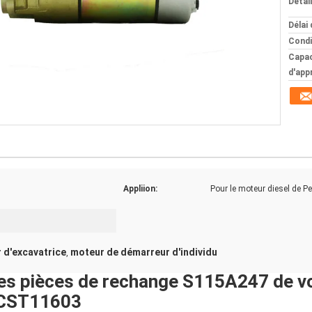
Détai
Délai 
Condi
Capac
d'app
Appliion:
Pour le moteur diesel de Pe
 d'excavatrice
moteur de démarreur d'individu
,
es pièces de rechange S115A247 de vo
/CST11603