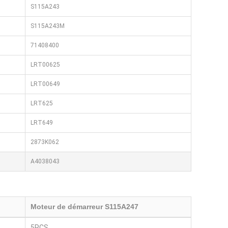
S115A243
S115A243M
71408400
LRT00625
LRT00649
LRT625
LRT649
2873K062
A4038043
Moteur de démarreur S115A247
5PCS