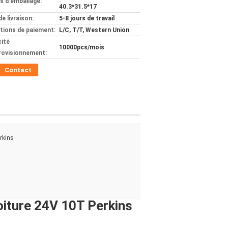
ls d'emballage:
40.3*31.5*17
de livraison:
5-8 jours de travail
tions de paiement:
L/C, T/T, Western Union
ité
10000pcs/mois
rovisionnement:
Contact
rkins
iture 24V 10T Perkins