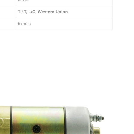
T, L/C, Western Union
T /
6 mois