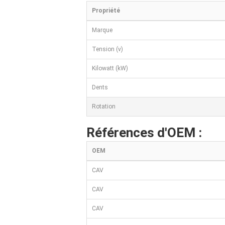
Propriété
Marque
Tension (v)
Kilowatt (kW)
Dents
Rotation
Références d'OEM :
OEM
CAV
CAV
CAV