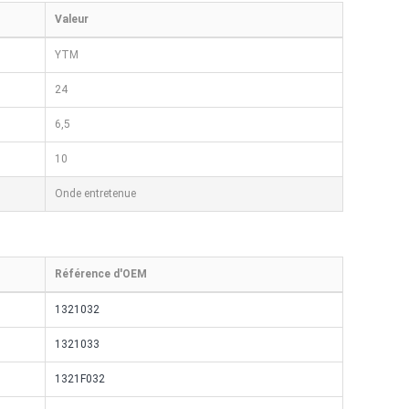
Valeur
YTM
24
6,5
10
Onde entretenue
Référence d'OEM
1321032
1321033
1321F032