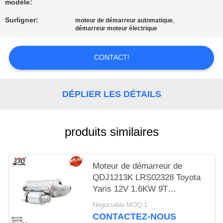
UNE
modèle:
CITATION
Surligner:
,
moteur de démarreur automatique
démarreur moteur électrique
PLAN
CONTACT!
DU
SITE
DÉPLIER LES DÉTAILS
POLITIQUE
produits similaires
DE
CONFIDENTIALITÉ
Moteur de démarreur de
QDJ1213K LRS02328 Toyota
Yaris 12V 1.6KW 9T
0001107078 DRS0343
Négociable MOQ:1
3801351
CONTACTEZ-NOUS