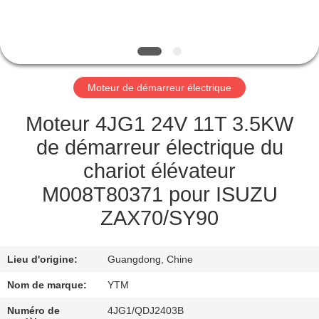
DE
NOUS
VISITE
Moteur de démarreur électrique
D'USINE
Moteur 4JG1 24V 11T 3.5KW
CONTRÔLE
de démarreur électrique du
DE
chariot élévateur
QUALITÉ
M008T80371 pour ISUZU
ZAX70/SY90
CONTACTEZ-
NOUS
Lieu d'origine:
Guangdong, Chine
Nom de marque:
YTM
DEMANDEZ
Numéro de
4JG1/QDJ2403B