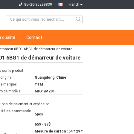
86--20-36299839
French
a qualité
Contact
ernateur 6BD1 6BG1 de démarreur de voiture
D1 6BG1 de démarreur de voiture
s sur le produit:
'origine:
Guangdong, Chine
e marque:
YTM
o de modèle:
6BG1/M201
ions de paiement et expédition:
tité de commande
5pcs
65$ - 87$
Mesure de carton : 54 * 29 *