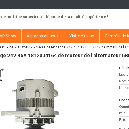
rce motrice supérieure découle de la qualité supérieure !
VR Show
A propos de nous
Visite d'usine
Contrôle de l
eur
ISUZU EX200 - 5 pièces de rechange 24V 45A 1812004164 de moteur de l'alt
nge 24V 45A 1812004164 de moteur de l'alternateur 6B
Détail
Lieu d
Nom d
Numér
Condit
Quan
min:
Prix: