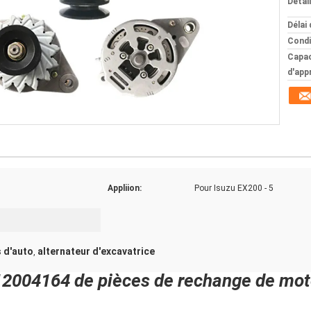
Détai
Délai 
Condi
Capac
d'app
Appliion:
Pour Isuzu EX200 - 5
s d'auto
alternateur d'excavatrice
,
12004164 de pièces de rechange de mo