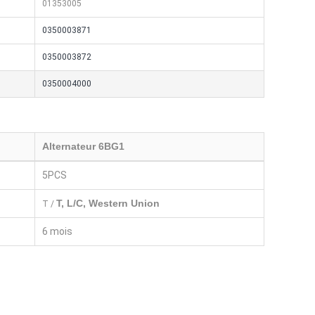
01353005
0350003871
0350003872
0350004000
Alternateur 6BG1
5PCS
T, L/C, Western Union
T /
6 mois