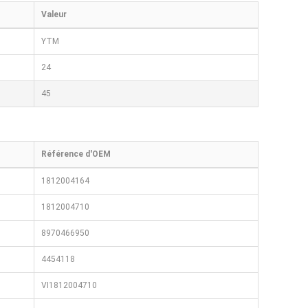
Valeur
YTM
24
45
Référence d'OEM
1812004164
1812004710
8970466950
4454118
VI1812004710