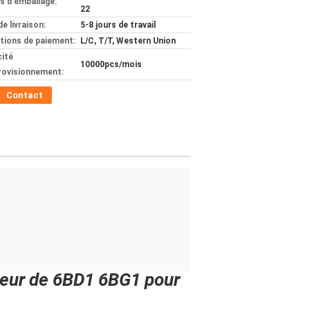
ls d'emballage:
22
de livraison:
5-8 jours de travail
tions de paiement:
L/C, T/T, Western Union
ité
10000pcs/mois
rovisionnement:
Contact
teur de 6BD1 6BG1 pour