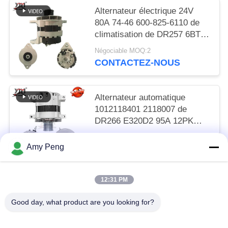
Alternateur électrique 24V
80A 74-46 600-825-6110 de
climatisation de DR257 6BT
R220-5 R305
Négociable MOQ:2
CONTACTEZ-NOUS
Alternateur automatique
1012118401 2118007 de
DR266 E320D2 95A 12PK
101211-8400
Négociable MOQ:2
Amy Peng
CONTACTEZ-NOUS
12:31 PM
Catégories populaires
Tous
Good day, what product are you looking for?
Moteur De Démarreur Moteur
Moteur De Démarreur Électrique