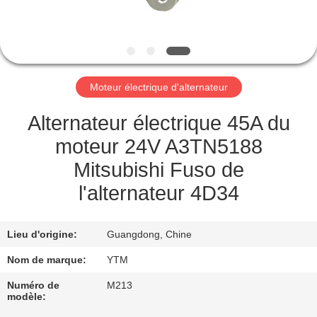
DE
NOUS
VISITE
Moteur électrique d'alternateur
D'USINE
Alternateur électrique 45A du
CONTRÔLE
moteur 24V A3TN5188
DE
Mitsubishi Fuso de
QUALITÉ
l'alternateur 4D34
CONTACTEZ-
Lieu d'origine:
Guangdong, Chine
NOUS
Nom de marque:
YTM
Numéro de
M213
DEMANDEZ
modèle: