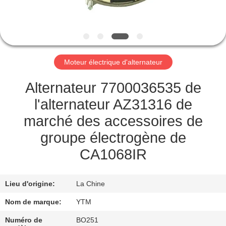
DE
NOUS
VISITE
Moteur électrique d'alternateur
D'USINE
Alternateur 7700036535 de
CONTRÔLE
l'alternateur AZ31316 de
DE
marché des accessoires de
QUALITÉ
groupe électrogène de
CA1068IR
CONTACTEZ-
NOUS
Lieu d'origine:
La Chine
Nom de marque:
YTM
DEMANDEZ
Numéro de
BO251