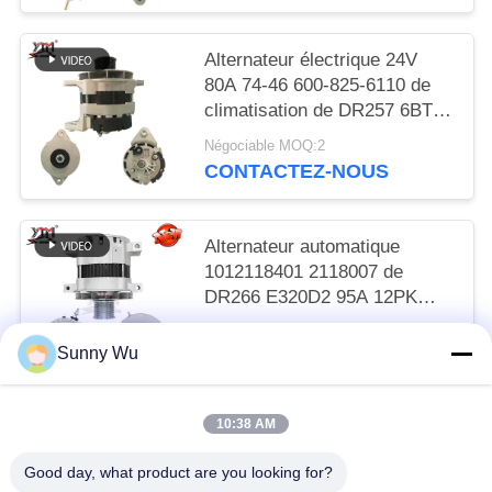
Alternateur électrique 24V
80A 74-46 600-825-6110 de
climatisation de DR257 6BT
R220-5 R305
Négociable MOQ:2
CONTACTEZ-NOUS
Alternateur automatique
1012118401 2118007 de
DR266 E320D2 95A 12PK
101211-8400
Négociable MOQ:2
Sunny Wu
CONTACTEZ-NOUS
10:38 AM
Catégories populaires
Tous
Good day, what product are you looking for?