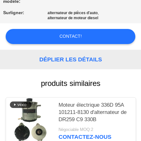
UNE
modèle:
CITATION
Surligner:
,
alternateur de pièces d'auto
alternateur de moteur diesel
PLAN
CONTACT!
DU
SITE
DÉPLIER LES DÉTAILS
POLITIQUE
produits similaires
DE
CONFIDENTIALITÉ
Moteur électrique 336D 95A
101211-8130 d'alternateur de
DR259 C9 330B
Négociable MOQ:2
CONTACTEZ-NOUS