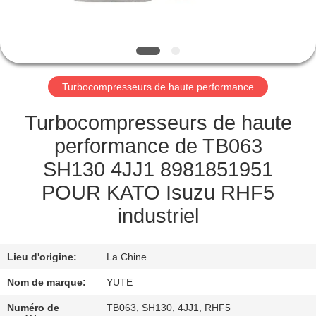
DE
NOUS
VISITE
Turbocompresseurs de haute performance
D'USINE
Turbocompresseurs de haute
CONTRÔLE
performance de TB063
DE
SH130 4JJ1 8981851951
QUALITÉ
POUR KATO Isuzu RHF5
industriel
CONTACTEZ-
NOUS
Lieu d'origine:
La Chine
Nom de marque:
YUTE
DEMANDEZ
Numéro de
TB063, SH130, 4JJ1, RHF5