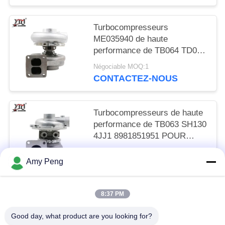
Turbocompresseurs
ME035940 de haute
performance de TB064 TD08
6D22 POUR KATO de
Négociable MOQ:1
Mitsubishi divers
CONTACTEZ-NOUS
Turbocompresseurs de haute
performance de TB063 SH130
4JJ1 8981851951 POUR
KATO Isuzu RHF5 industriel
Négociable MOQ:1
Amy Peng
CONTACTEZ-NOUS
8:37 PM
Catégories populaires
Tous
Good day, what product are you looking for?