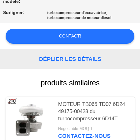
UNE
modèle:
CITATION
Surligner:
,
turbocompresseur d'excavatrice
turbocompresseur de moteur diesel
PLAN
CONTACT!
DU
SITE
DÉPLIER LES DÉTAILS
POLITIQUE
produits similaires
DE
CONFIDENTIALITÉ
MOTEUR TB065 TD07 6D24
49175-00428 du
turbocompresseur 6D14T
6D15T d'excavatrice de KATO
Négociable MOQ:1
ME032938
CONTACTEZ-NOUS