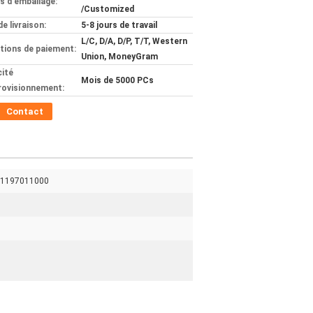
ls d'emballage:
/Customized
de livraison:
5-8 jours de travail
L/C, D/A, D/P, T/T, Western
tions de paiement:
Union, MoneyGram
ité
Mois de 5000 PCs
rovisionnement:
Contact
 1197011000