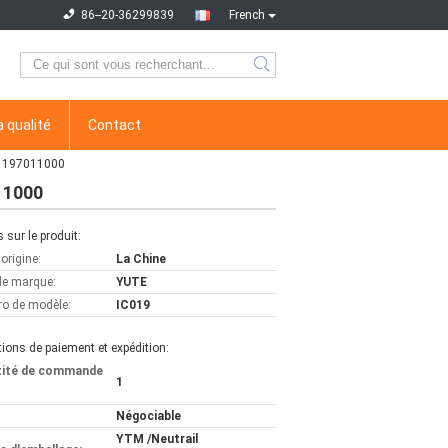
86--20-36299839
French
a qualité
Contact
8 1197011000
11000
s sur le produit:
'origine:
La Chine
e marque:
YUTE
o de modèle:
IC019
ions de paiement et expédition:
tité de commande
1
Négociable
YTM /Neutrail