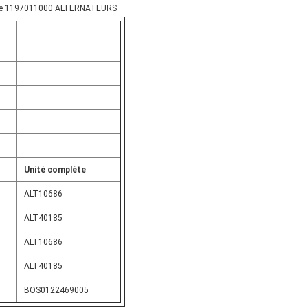
de 1197011000 ALTERNATEURS
Unité complète
ALT10686
ALT40185
ALT10686
ALT40185
BOS0122469005