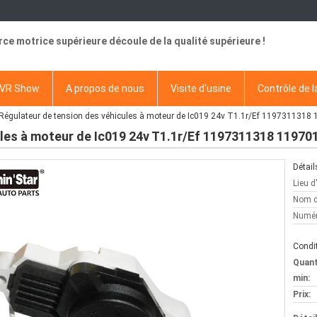
rce motrice supérieure découle de la qualité supérieure !
VR Show
A propos de nous
Visite d'usine
Contrôle de l
Régulateur de tension des véhicules à moteur de Ic019 24v T1.1r/Ef 119731131
ules à moteur de Ic019 24v T1.1r/Ef 1197311318 11970
Détail
Lieu d
Nom d
Numér
Condit
Quan
min:
Prix: