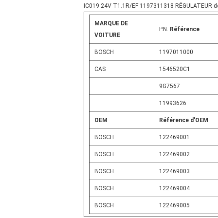
IC019 24V T1.1R/EF 1197311318 RÉGULATEUR 
MARQUE DE
P.N.
Référence
VOITURE
BOSCH
1197011000
CAS
1546520C1
9G7567
11993626
OEM
Référence d'OEM
BOSCH
122469001
BOSCH
122469002
BOSCH
122469003
BOSCH
122469004
BOSCH
122469005