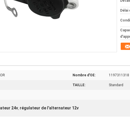
Détai
Délai 
Condi
Capac
d'app
TOR
Nombre d'OE:
1197311318
TAILLE:
Standard
nateur 24v
régulateur de l'alternateur 12v
,