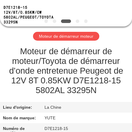
DE
NOUS
VISITE
Moteur de démarreur moteur
D'USINE
Moteur de démarreur de
CONTRÔLE
moteur/Toyota de démarreur
DE
d'onde entretenue Peugeot de
QUALITÉ
12V 8T 0.85KW D7E1218-15
5802AL 33295N
CONTACTEZ-
NOUS
Lieu d'origine:
La Chine
Nom de marque:
YUTE
DEMANDEZ
Numéro de
D7E1218-15