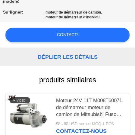
UNE
modèle:
CITATION
Surligner:
,
moteur de démarreur de camion
moteur de démarreur d'individu
PLAN
CONTACT!
DU
SITE
DÉPLIER LES DÉTAILS
POLITIQUE
produits similaires
DE
CONFIDENTIALITÉ
Moteur 24V 11T M008T60071
de démarreur moteur de
camion de Mitsubishi Fuso
pour le moteur de 6D16 6D17
58 - 80 USD per set MOQ:1 PCS
CONTACTEZ-NOUS