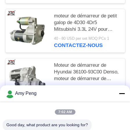
moteur de démarreur de petit
galop de 4D30 4Dr5
Mitsubishi 3.3L 24V pour
E70B/E40B M2T64272
40 - 80 USD per set MOQ:PCs 1
CONTACTEZ-NOUS
Moteur de démarreur de
Hyundai 36100-93C00 Denso,
moteur de démarreur de
l'excavatrice 6D16T R215 24V
65 - 85 USD per set MOQ:PCs 1
11T
Amy Peng
CONTACTEZ-NOUS
7:02 AM
Catégories populaires
Tous
Good day, what product are you looking for?