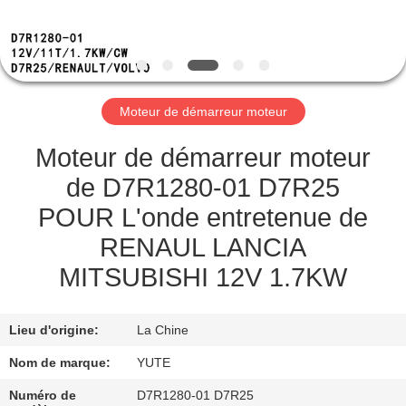
DE
NOUS
VISITE
Moteur de démarreur moteur
D'USINE
Moteur de démarreur moteur
CONTRÔLE
de D7R1280-01 D7R25
DE
POUR L'onde entretenue de
QUALITÉ
RENAUL LANCIA
MITSUBISHI 12V 1.7KW
CONTACTEZ-
NOUS
Lieu d'origine:
La Chine
Nom de marque:
YUTE
DEMANDEZ
Numéro de
D7R1280-01 D7R25