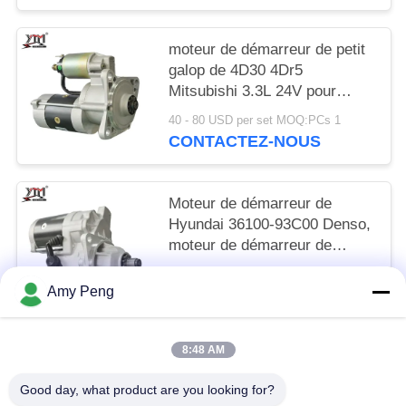
moteur de démarreur de petit
galop de 4D30 4Dr5
Mitsubishi 3.3L 24V pour
E70B/E40B M2T64272
40 - 80 USD per set MOQ:PCs 1
CONTACTEZ-NOUS
Moteur de démarreur de
Hyundai 36100-93C00 Denso,
moteur de démarreur de
l'excavatrice 6D16T R215 24V
65 - 85 USD per set MOQ:PCs 1
11T
Amy Peng
CONTACTEZ-NOUS
8:48 AM
Catégories populaires
Tous
Good day, what product are you looking for?