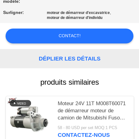
UNE
modèle:
CITATION
Surligner:
,
moteur de démarreur d'excavatrice
moteur de démarreur d'individu
PLAN
CONTACT!
DU
SITE
DÉPLIER LES DÉTAILS
POLITIQUE
produits similaires
DE
CONFIDENTIALITÉ
Moteur 24V 11T M008T60071
de démarreur moteur de
camion de Mitsubishi Fuso
pour le moteur de 6D16 6D17
58 - 80 USD per set MOQ:1 PCS
CONTACTEZ-NOUS