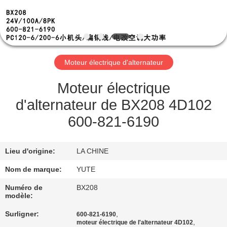
DE
NOUS
VISITE
Moteur électrique d'alternateur
D'USINE
Moteur électrique
CONTRÔLE
d'alternateur de BX208 4D102
DE
600-821-6190
QUALITÉ
Lieu d'origine:
LA CHINE
CONTACTEZ-
Nom de marque:
YUTE
NOUS
Numéro de
BX208
modèle:
DEMANDEZ
Surligner:
,
600-821-6190
,
moteur électrique de l'alternateur 4D102