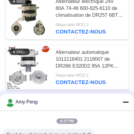
Alternateur électrique 24V
80A 74-46 600-825-6110 de
climatisation de DR257 6BT
R220-5 R305
Négociable MOQ:2
CONTACTEZ-NOUS
Alternateur automatique
1012118401 2118007 de
DR266 E320D2 95A 12PK
101211-8400
Négociable MOQ:2
CONTACTEZ-NOUS
Amy Peng
Catégories populaires
Tous
8:37 PM
Moteur De Démarreur Moteur
Moteur De Démarreur Électrique