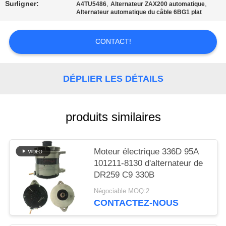
UNE
Surligner:
,
,
A4TU5486
Alternateur ZAX200 automatique
Alternateur automatique du câble 6BG1 plat
CITATION
CONTACT!
PLAN
DU
DÉPLIER LES DÉTAILS
SITE
produits similaires
POLITIQUE
DE
CONFIDENTIALITÉ
Moteur électrique 336D 95A
101211-8130 d'alternateur de
DR259 C9 330B
Négociable MOQ:2
CONTACTEZ-NOUS