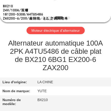
DE
NOUS
VISITE
Moteur électrique d'alternateur
D'USINE
Alternateur automatique 100A
CONTRÔLE
2PK A4TU5486 de câble plat
DE
de BX210 6BG1 EX200-6
QUALITÉ
ZAX200
CONTACTEZ-
Lieu d'origine:
LA CHINE
NOUS
Nom de marque:
YUTE
Numéro de
BX210
DEMANDEZ
modèle: