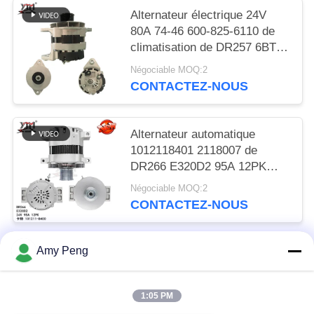
Alternateur électrique 24V
80A 74-46 600-825-6110 de
climatisation de DR257 6BT
R220-5 R305
Négociable MOQ:2
CONTACTEZ-NOUS
Alternateur automatique
1012118401 2118007 de
DR266 E320D2 95A 12PK
101211-8400
Négociable MOQ:2
CONTACTEZ-NOUS
Amy Peng
Catégories populaires
Tous
1:05 PM
Moteur De Démarreur Moteur
Moteur De Démarreur Électrique