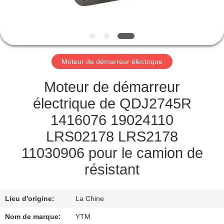
DE
NOUS
VISITE
Moteur de démarreur électrique
D'USINE
Moteur de démarreur
CONTRÔLE
électrique de QDJ2745R
DE
1416076 19024110
QUALITÉ
LRS02178 LRS2178
11030906 pour le camion de
CONTACTEZ-
résistant
NOUS
Lieu d'origine:
La Chine
DEMANDEZ
Nom de marque:
YTM