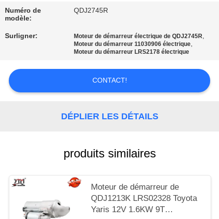
UNE
Numéro de
QDJ2745R
CITATION
modèle:
Surligner:
,
Moteur de démarreur électrique de QDJ2745R
,
Moteur du démarreur 11030906 électrique
PLAN
Moteur du démarreur LRS2178 électrique
DU
SITE
CONTACT!
POLITIQUE
DÉPLIER LES DÉTAILS
DE
CONFIDENTIALITÉ
produits similaires
Moteur de démarreur de
QDJ1213K LRS02328 Toyota
Yaris 12V 1.6KW 9T