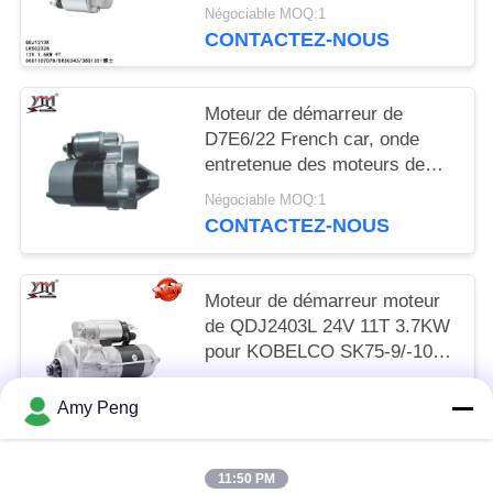
0001107078 DRS0343
Négociable MOQ:1
3801351
CONTACTEZ-NOUS
Moteur de démarreur de
D7E6/22 French car, onde
entretenue des moteurs de
démarreur de marché des
Négociable MOQ:1
accessoires D7E1218-07 12V
CONTACTEZ-NOUS
8T 0.8KW
Moteur de démarreur moteur
de QDJ2403L 24V 11T 3.7KW
pour KOBELCO SK75-9/-10
SANY 75-9/-10/4LE2
Négociable MOQ:1
Amy Peng
CONTACTEZ-NOUS
11:50 PM