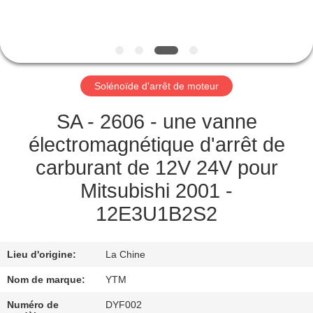
DE
NOUS
VISITE
Solénoïde d'arrêt de moteur
D'USINE
SA - 2606 - une vanne
CONTRÔLE
électromagnétique d'arrêt de
DE
carburant de 12V 24V pour
QUALITÉ
Mitsubishi 2001 -
12E3U1B2S2
CONTACTEZ-
NOUS
Lieu d'origine:
La Chine
Nom de marque:
YTM
DEMANDEZ
Numéro de
DYF002