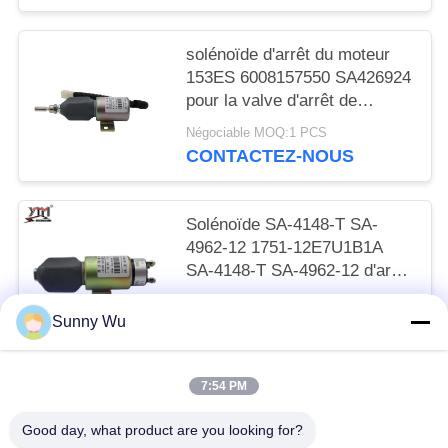
solénoïde d'arrêt du moteur
153ES 6008157550 SA426924
pour la valve d'arrêt de
KOMATSU WA320-3
Négociable MOQ:1 PCS
CONTACTEZ-NOUS
Solénoïde SA-4148-T SA-
4962-12 1751-12E7U1B1A
SA-4148-T SA-4962-12 d'arrêt
de moteur de 12 volts
Négociable MOQ:20 PCS
Sunny Wu
CONTACTEZ-NOUS
7:54 PM
Catégories populaires
Tous
Good day, what product are you looking for?