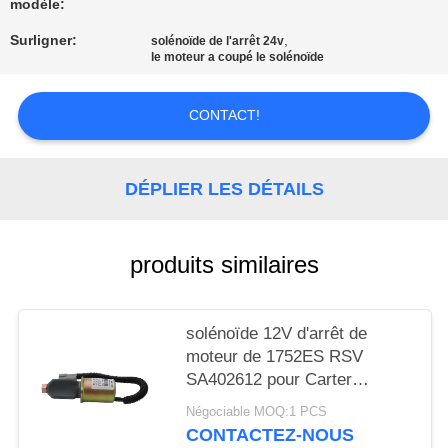
UNE
modèle:
CITATION
Surligner:
,
solénoïde de l'arrêt 24v
le moteur a coupé le solénoïde
PLAN
CONTACT!
DU
SITE
DÉPLIER LES DÉTAILS
POLITIQUE
produits similaires
DE
CONFIDENTIALITÉ
solénoïde 12V d'arrêt de
moteur de 1752ES RSV
SA402612 pour Carter
Cummins Mitsubishi
Négociable MOQ:1 PCS
CONTACTEZ-NOUS