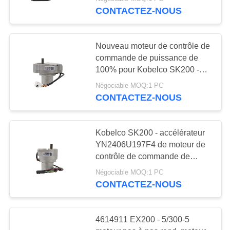
DE
CONTACTEZ-NOUS
NOUS
812
Nouveau moteur de contrôle de
VISITE
commande de puissance de
Moteur électrique
D'USINE
100% pour Kobelco SK200 -
6E/230 - 6E 2406U197F3
d'alternateur
Négociable MOQ:1 PC
CONTACTEZ-NOUS
CONTRÔLE
DE
QUALITÉ
Kobelco SK200 - accélérateur
YN2406U197F4 de moteur de
31
contrôle de commande de
CONTACTEZ-
puissance 3
Turbocompresseurs
Négociable MOQ:1 PC
NOUS
CONTACTEZ-NOUS
de haute
performance
DEMANDEZ
4614911 EX200 - 5/300-5