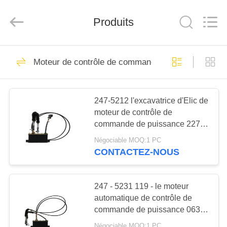
Yute
Motor(Guangzhou)
Mechanical
parts
Produits
Co.,
Ltd..
All
Rights
MAISON
Reserved.
503
Moteur de contrôle de commande de puissance
Moteur de
PRODUITS
démarreur moteur
247-5212 l'excavatrice d'Elic de
moteur de contrôle de
VIDÉOS
commande de puissance 227-
7672 partie E320C E312C
Négociable MOQ:1 PC
VR
E320D
CONTACTEZ-NOUS
280
SHOW
Moteur de
247 - 5231 119 - le moteur
AU
automatique de contrôle de
démarreur
commande de puissance 0633
SUJET
électrique
pour E312B/E320B 6 raye
Négociable MOQ:1 PC