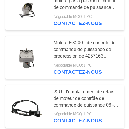
UNE
moteur pas à pas rond, moteur
de commande de puissance
CITATION
d'excavatrice de Hitachi
Négociable MOQ:1 PC
13
CONTACTEZ-NOUS
PLAN
Compresseur
DU
électrique de
Moteur EX200 - de contrôle de
SITE
commande de puissance de
climatisation
progression de 4257163
excavatrices garantie 2/3 de 1
POLITIQUE
Négociable MOQ:1 PC
an
CONTACTEZ-NOUS
DE
12
CONFIDENTIALITÉ
Moteur de contrôle
22U - l'emplacement de relais
de moteur de contrôle de
de commande de
commande de puissance 06 -
11790 350z s'appliquent à
puissance
Négociable MOQ:1 PC
PC128US - 7 PC228UU - 7
CONTACTEZ-NOUS