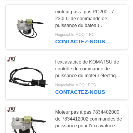
moteur pas à pas PC200 - 7
10
220LC de commande de
Solénoïde d'arrêt de
puissance du bateau
7834412002 50cc - 7 PC300 - 7
Négociable MOQ:1 PC
moteur
CONTACTEZ-NOUS
l'excavatrice de KOMATSU de
contrôle de commande de
puissance du moteur électrique
30
22u-06-11790 partie PC60-7
Négociable MOQ:1PCS
Régulateur
228UU 128UU
CONTACTEZ-NOUS
d'alternateur
Moteur pas à pas 7834402000
de 7834412002 commandes de
puissance pour l'excavatrice
PC200-7 220-7 220LC-7 de