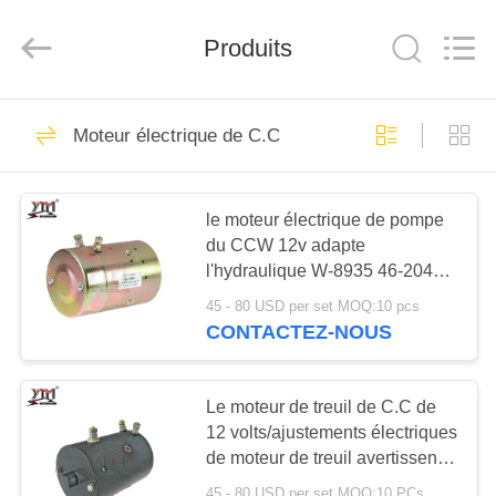
Yute
Motor(Guangzhou)
Mechanical
parts
Produits
Co.,
Ltd..
All
Rights
MAISON
Reserved.
503
Moteur électrique de C.C
Moteur de
PRODUITS
démarreur moteur
le moteur électrique de pompe
du CCW 12v adapte
VIDÉOS
l'hydraulique W-8935 46-2042
MDY6203 MDY6203S de Mte
45 - 80 USD per set MOQ:10 pcs
VR
CONTACTEZ-NOUS
280
SHOW
Moteur de
Le moteur de treuil de C.C de
AU
12 volts/ajustements électriques
démarreur
de moteur de treuil avertissent
SUJET
électrique
que série de Superwinch X
45 - 80 USD per set MOQ:10 PCs