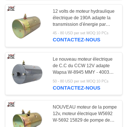
12 volts de moteur hydraulique
10
électrique de 190A adapte la
Solénoïde d'arrêt de
transmission d'énergie par
fluide W-8989 W-9789 W-9792
45 - 80 USD per set MOQ:10 PCs
moteur
de Fenner
CONTACTEZ-NOUS
Le nouveau moteur électrique
de C.C du CCW 12V adapte
Wapsa W-8945 MMY - 4003
30
8082 MMY - 400
50 - 80 USD per set MOQ:10 PCs
Régulateur
CONTACTEZ-NOUS
d'alternateur
NOUVEAU moteur de la pompe
12v, moteur électrique W5692
W-5692 15829 de pompe de
C.C d'onde entretenue 15841