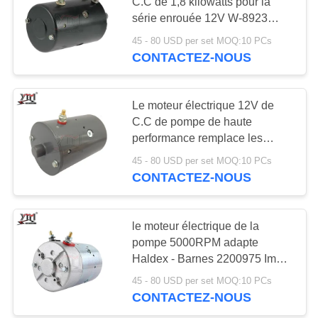
UNE
C.C de 1,8 kilowatts pour la
série enrouée 12V W-8923
CITATION
réversible de Superwinch
45 - 80 USD per set MOQ:10 PCs
13
CONTACTEZ-NOUS
PLAN
Compresseur
DU
électrique de
Le moteur électrique 12V de
SITE
C.C de pompe de haute
climatisation
performance remplace les
moteurs occidentaux W-8993
POLITIQUE
45 - 80 USD per set MOQ:10 PCs
W-9000 W-9993
CONTACTEZ-NOUS
DE
12
CONFIDENTIALITÉ
Moteur de contrôle
le moteur électrique de la
pompe 5000RPM adapte
de commande de
Haldex - Barnes 2200975 Im
0132 W8735 11.216.200
puissance
45 - 80 USD per set MOQ:10 PCs
CONTACTEZ-NOUS