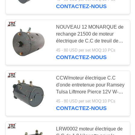
DE
remplace W-7923 Mrvb7
CONTACTEZ-NOUS
NOUS
812
NOUVEAU 12 MONARQUE de
VISITE
rechange 21500 de moteur
Moteur électrique
D'USINE
électrique de C.C de treuil de
volt W-6206 MUE6202A
d'alternateur
45 - 80 USD per set MOQ:10 PCs
CONTACTEZ-NOUS
CONTRÔLE
DE
QUALITÉ
CCW/moteur électrique C.C
d'onde entretenue pour Ramsey
31
Tulsa Liftmore Pierce 12V W-
CONTACTEZ-
9143 PS534-H M3300-BB
Turbocompresseurs
45 - 80 USD per set MOQ:10 PCs
NOUS
CONTACTEZ-NOUS
de haute
performance
DEMANDEZ
LRW0002 moteur électrique de