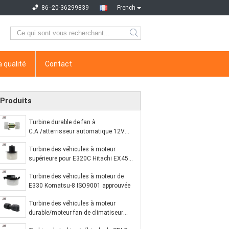
86--20-36299839
French
a qualité
Contact
Produits
Turbine durable de fan à
C.A./atterrisseur automatique 12V
24V du monde 60 de la turbine SDLG
Turbine des véhicules à moteur
LG65
supérieure pour E320C Hitachi EX450
Komatsu-6
Turbine des véhicules à moteur de
E330 Komatsu-8 ISO9001 approuvée
Turbine des véhicules à moteur
durable/moteur fan de climatiseur
pour Lovol Yuchai YC 272