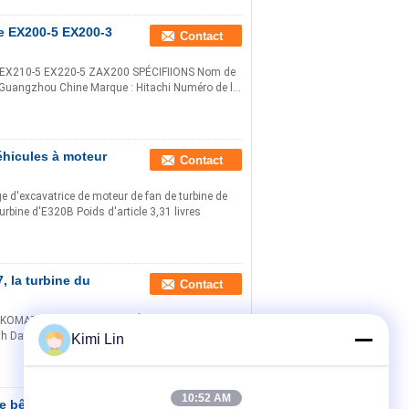
ce EX200-5 EX200-3
Contact
-3 EX210-5 EX220-5 ZAX200 SPÉCIFIIONS Nom de
 : Guangzhou Chine Marque : Hitachi Numéro de l...
éhicules à moteur
Contact
e d'excavatrice de moteur de fan de turbine de
bine d'E320B Poids d'article 3,31 livres
 la turbine du
Contact
r de KOMATSU PC200-7 24V SPÉCIFIIONS No. de
Date de livraison : 1 - 15 jours numéro de la
Kimi Lin
10:52 AM
de bêcheur
Contact