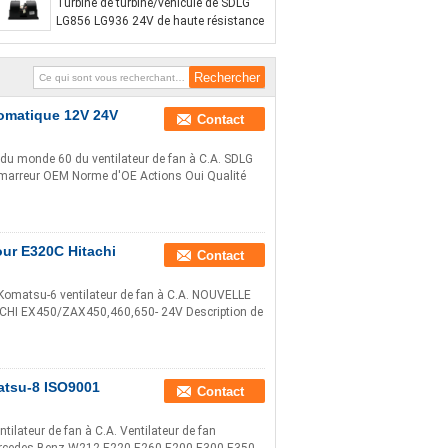
Turbine de turbine/véhicule de SDLG
LG856 LG936 24V de haute résistance
utomatique 12V 24V
Contact
 du monde 60 du ventilateur de fan à C.A. SDLG
émarreur OEM Norme d'OE Actions Oui Qualité
our E320C Hitachi
Contact
Komatsu-6 ventilateur de fan à C.A. NOUVELLE
HI EX450/ZAX450,460,650- 24V Description de
atsu-8 ISO9001
Contact
ilateur de fan à C.A. Ventilateur de fan