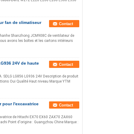
Mercedes-Benz W212 E220 E260 E200 E300 E350
r fan de climatiseur
Contact
 Shanhe Shanzhong JCM908C de ventilateur de
ous avons les boîtes et les cartons intérieurs
LG936 24V de haute
Contact
C.A. SDLG LG856 LG936 24V Description de produit
tions Oui Qualité Haut niveau Marque YTM
 pour l'excavatrice
Contact
cavatrice de Hitachi EX70 EX60 ZAX70 ZAX60
tachi Point d'origine : Guangzhou Chine Marque :