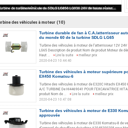
Turbine durable de fan à C.A./atterrisseur automatique 12V 24V du monde 60 de la turbine SDLG LG65
(10)
rbine des véhicules à moteur
Turbine durable de fan à C.A./atterrisseur a
du monde 60 de la turbine SDLG LG65
Turbine des véhicules à moteur de l'atterrisseur 12V 24V
LG65 Description de produit Nom de produit Moteur de d
Haut ...
Lire la suite
meilleur prix
2020-04-23 10:44:40
Turbine des véhicules à moteur supérieure p
EX450 Komatsu-6
Turbine des véhicules à moteur de E320C Hitachi EX450 
A/C TURBINE De HI4469041 POUR l'EXCAVATRICE HITAC
produit Nom de ...
Lire la suite
meilleur prix
2020-04-23 10:47:08
Turbine des véhicules à moteur de E330 Kom
approuvée
Turbine des véhicules à moteur de E330 Komatsu-8 de vent