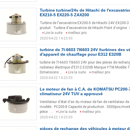
Turbine turbine/24v de Hitachi de l'excavatri
EX210-5 EX220-5 ZAX200
Turbine de l'excavatrice EX200-5 de Hitachi 24V EX200
produit : Turbine d'excavatrice de Hitachi Point d'origine
Lire la suite
meilleur prix
2020-04-22 14:23:03
turbine de 7I-6603 7I6603 24V /turbines des v
d'appareil de chauffage pour E312 E320B
turbine de 7I-6603 7I6603 24V pour des pièces de rechang
radiateur électrique d'E312 E320B Marque YTM Modèle Tur
Dimensions ...
Lire la suite
meilleur prix
2020-04-22 14:23:03
Le moteur de fan à C.A. de KOMATSU PC200-7,
climatiseur 24V TUV a approuvé
Ventilateur d'état d'air du moteur de fan de ventilateu
modèle : PC200-8 Capacité de production : 5000pcs/month 
pièce : ...
Lire la suite
meilleur prix
2020-04-22 14:23:03
pièces de rechange des véhicules à moteur 