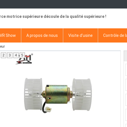
rce motrice supérieure découle de la qualité supérieure !
VR Show
A propos de nous
Visite d'usine
Contrôle de l
eur
2
3
4
5