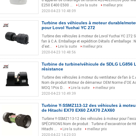
d'appareil de chauffage de turbine A2048200208 pour 
E250 E400 E500 ...
Lire la suite
meilleur prix
2020-04-23 10:48:09
Turbine des véhicules à moteur durable/moteu
pour Lovol Yuchai YC 272
Turbine des véhicules à moteur de Lovol Yuchai YC 272
fan à C.A. Emballage et expédition Détails d'emballage : N
d'ext...
Lire la suite
meilleur prix
2020-04-23 10:48:56
Turbine de turbine/véhicule de SDLG LG856 
résistance
Turbine des véhicules à moteur du ventilateur de fan à 
Nom de produit Moteur de démarreur OEM Norme d'OE Ac
MOQ 1Pcs D...
Lire la suite
meilleur prix
2020-04-23 10:49:39
Turbine Y-SSMZ113-12 des véhicules à moteur
de Hitachi EX70 EX60 ZAX70 ZAX60
Turbine Y-SSMZ113-12 des véhicules à moteur pour l'ex
SPÉCIFIIONS Nom de produit : Turbine d'excavatrice de Hi
Hitachi ...
Lire la suite
meilleur prix
2020-04-22 14:23:03